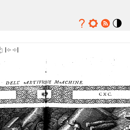
Mode
contraste
élévé