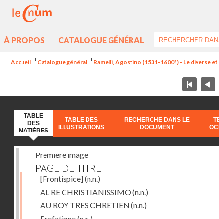
À PROPOS
CATALOGUE GÉNÉRAL
Accueil
Catalogue général
Ramelli, Agostino (1531-1600?) - Le diverse et 
TABLE
TABLE DES
RECHERCHE DANS LE
T
DES
ILLUSTRATIONS
DOCUMENT
OC
MATIÈRES
Première image
PAGE DE TITRE
[Frontispice]
(n.n.)
AL RE CHRISTIANISSIMO
(n.n.)
AU ROY TRES CHRETIEN
(n.n.)
Prefatione
(n.n.)