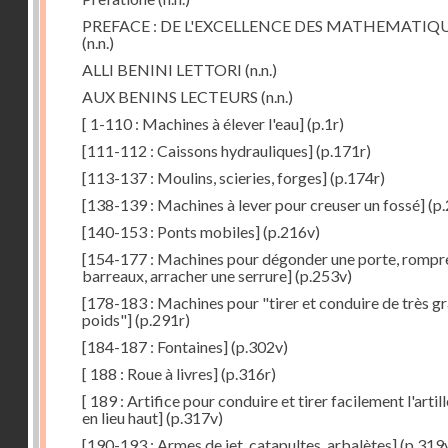
PREFACE : DE L'EXCELLENCE DES MATHEMATIQ
(n.n.)
ALLI BENINI LETTORI
(n.n.)
AUX BENINS LECTEURS
(n.n.)
[ 1-110 : Machines à élever l'eau]
(p.1r)
[111-112 : Caissons hydrauliques]
(p.171r)
[113-137 : Moulins, scieries, forges]
(p.174r)
[138-139 : Machines à lever pour creuser un fossé]
(p.
[140-153 : Ponts mobiles]
(p.216v)
[154-177 : Machines pour dégonder une porte, rompr
barreaux, arracher une serrure]
(p.253v)
[178-183 : Machines pour "tirer et conduire de très g
poids"]
(p.291r)
[184-187 : Fontaines]
(p.302v)
[ 188 : Roue à livres]
(p.316r)
[ 189 : Artifice pour conduire et tirer facilement l'artill
en lieu haut]
(p.317v)
[190-193 : Armes de jet, catapultes, arbalètes]
(p.319