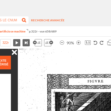
RECHERCHE AVANCÉE
artificiose machine
p.322r - vue 658/689
90%
EXTE
ÉRISÉ