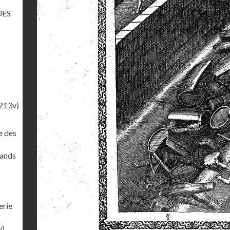
UES
213v)
e des
rands
erie
v)