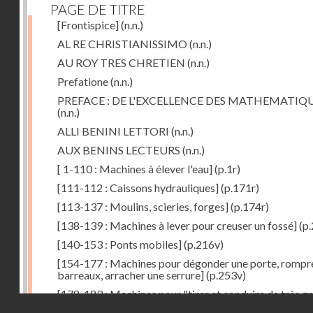
PAGE DE TITRE
[Frontispice]
(n.n.)
AL RE CHRISTIANISSIMO
(n.n.)
AU ROY TRES CHRETIEN
(n.n.)
Prefatione
(n.n.)
PREFACE : DE L'EXCELLENCE DES MATHEMATIQ
(n.n.)
ALLI BENINI LETTORI
(n.n.)
AUX BENINS LECTEURS
(n.n.)
[ 1-110 : Machines à élever l'eau]
(p.1r)
[111-112 : Caissons hydrauliques]
(p.171r)
[113-137 : Moulins, scieries, forges]
(p.174r)
[138-139 : Machines à lever pour creuser un fossé]
(p.
[140-153 : Ponts mobiles]
(p.216v)
[154-177 : Machines pour dégonder une porte, rompr
barreaux, arracher une serrure]
(p.253v)
[178-183 : Machines pour "tirer et conduire de très g
Droits réservés - CNAM
poids"]
(p.291r)