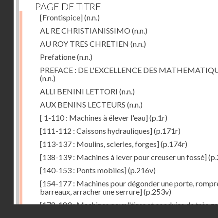
PAGE DE TITRE
[Frontispice]
(n.n.)
AL RE CHRISTIANISSIMO
(n.n.)
AU ROY TRES CHRETIEN
(n.n.)
Prefatione
(n.n.)
PREFACE : DE L'EXCELLENCE DES MATHEMATIQ
(n.n.)
ALLI BENINI LETTORI
(n.n.)
AUX BENINS LECTEURS
(n.n.)
[ 1-110 : Machines à élever l'eau]
(p.1r)
[111-112 : Caissons hydrauliques]
(p.171r)
[113-137 : Moulins, scieries, forges]
(p.174r)
[138-139 : Machines à lever pour creuser un fossé]
(p.
[140-153 : Ponts mobiles]
(p.216v)
[154-177 : Machines pour dégonder une porte, rompr
barreaux, arracher une serrure]
(p.253v)
[178-183 : Machines pour "tirer et conduire de très g
Droits réservés - CNAM
poids"]
(p.291r)