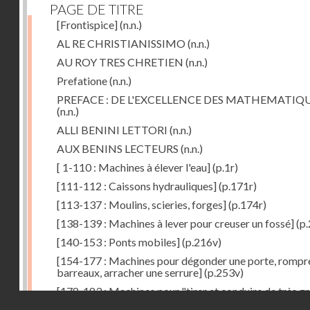
PAGE DE TITRE
[Frontispice]
(n.n.)
AL RE CHRISTIANISSIMO
(n.n.)
AU ROY TRES CHRETIEN
(n.n.)
Prefatione
(n.n.)
PREFACE : DE L'EXCELLENCE DES MATHEMATIQ
(n.n.)
ALLI BENINI LETTORI
(n.n.)
AUX BENINS LECTEURS
(n.n.)
[ 1-110 : Machines à élever l'eau]
(p.1r)
[111-112 : Caissons hydrauliques]
(p.171r)
[113-137 : Moulins, scieries, forges]
(p.174r)
[138-139 : Machines à lever pour creuser un fossé]
(p.
[140-153 : Ponts mobiles]
(p.216v)
[154-177 : Machines pour dégonder une porte, rompr
barreaux, arracher une serrure]
(p.253v)
[178-183 : Machines pour "tirer et conduire de très g
Droits réservés - CNAM
poids"]
(p.291r)