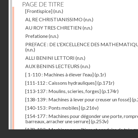
PAGE DE TITRE
[Frontispice]
(n.n.)
AL RE CHRISTIANISSIMO
(n.n.)
AU ROY TRES CHRETIEN
(n.n.)
Prefatione
(n.n.)
PREFACE : DE L'EXCELLENCE DES MATHEMATIQ
(n.n.)
ALLI BENINI LETTORI
(n.n.)
AUX BENINS LECTEURS
(n.n.)
[ 1-110 : Machines à élever l'eau]
(p.1r)
[111-112 : Caissons hydrauliques]
(p.171r)
[113-137 : Moulins, scieries, forges]
(p.174r)
[138-139 : Machines à lever pour creuser un fossé]
(p.
[140-153 : Ponts mobiles]
(p.216v)
[154-177 : Machines pour dégonder une porte, rompr
barreaux, arracher une serrure]
(p.253v)
[178-183 : Machines pour "tirer et conduire de très g
Droits réservés - CNAM
poids"]
(p.291r)