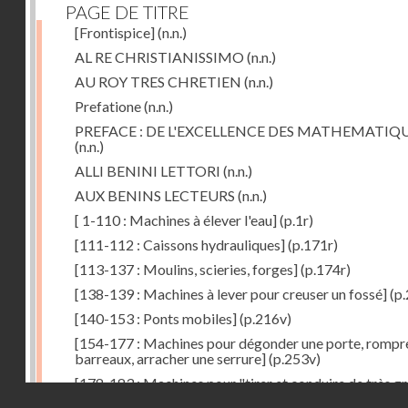
PAGE DE TITRE
[Frontispice]
(n.n.)
AL RE CHRISTIANISSIMO
(n.n.)
AU ROY TRES CHRETIEN
(n.n.)
Prefatione
(n.n.)
PREFACE : DE L'EXCELLENCE DES MATHEMATIQ
(n.n.)
ALLI BENINI LETTORI
(n.n.)
AUX BENINS LECTEURS
(n.n.)
[ 1-110 : Machines à élever l'eau]
(p.1r)
[111-112 : Caissons hydrauliques]
(p.171r)
[113-137 : Moulins, scieries, forges]
(p.174r)
[138-139 : Machines à lever pour creuser un fossé]
(p.
[140-153 : Ponts mobiles]
(p.216v)
[154-177 : Machines pour dégonder une porte, rompr
barreaux, arracher une serrure]
(p.253v)
[178-183 : Machines pour "tirer et conduire de très g
Droits réservés - CNAM
poids"]
(p.291r)