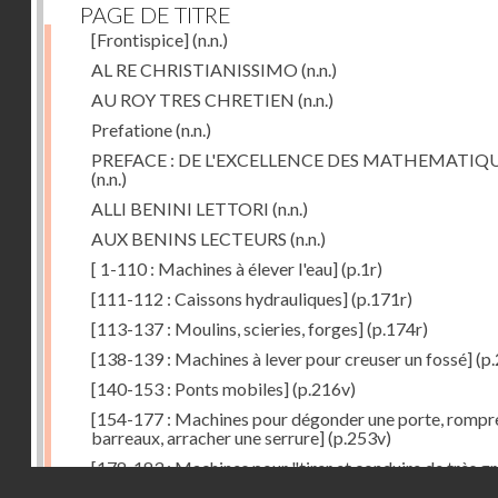
PAGE DE TITRE
[Frontispice]
(n.n.)
AL RE CHRISTIANISSIMO
(n.n.)
AU ROY TRES CHRETIEN
(n.n.)
Prefatione
(n.n.)
PREFACE : DE L'EXCELLENCE DES MATHEMATIQ
(n.n.)
ALLI BENINI LETTORI
(n.n.)
AUX BENINS LECTEURS
(n.n.)
[ 1-110 : Machines à élever l'eau]
(p.1r)
[111-112 : Caissons hydrauliques]
(p.171r)
[113-137 : Moulins, scieries, forges]
(p.174r)
[138-139 : Machines à lever pour creuser un fossé]
(p.
[140-153 : Ponts mobiles]
(p.216v)
[154-177 : Machines pour dégonder une porte, rompr
barreaux, arracher une serrure]
(p.253v)
[178-183 : Machines pour "tirer et conduire de très g
Droits réservés - CNAM
poids"]
(p.291r)