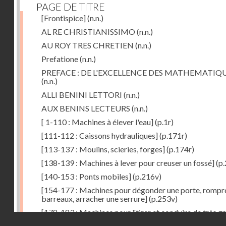
PAGE DE TITRE
[Frontispice]
(n.n.)
AL RE CHRISTIANISSIMO
(n.n.)
AU ROY TRES CHRETIEN
(n.n.)
Prefatione
(n.n.)
PREFACE : DE L'EXCELLENCE DES MATHEMATIQ
(n.n.)
ALLI BENINI LETTORI
(n.n.)
AUX BENINS LECTEURS
(n.n.)
[ 1-110 : Machines à élever l'eau]
(p.1r)
[111-112 : Caissons hydrauliques]
(p.171r)
[113-137 : Moulins, scieries, forges]
(p.174r)
[138-139 : Machines à lever pour creuser un fossé]
(p.
[140-153 : Ponts mobiles]
(p.216v)
[154-177 : Machines pour dégonder une porte, rompr
barreaux, arracher une serrure]
(p.253v)
[178-183 : Machines pour "tirer et conduire de très g
Droits réservés - CNAM
poids"]
(p.291r)