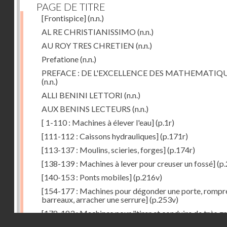
PAGE DE TITRE
[Frontispice]
(n.n.)
AL RE CHRISTIANISSIMO
(n.n.)
AU ROY TRES CHRETIEN
(n.n.)
Prefatione
(n.n.)
PREFACE : DE L'EXCELLENCE DES MATHEMATIQ
(n.n.)
ALLI BENINI LETTORI
(n.n.)
AUX BENINS LECTEURS
(n.n.)
[ 1-110 : Machines à élever l'eau]
(p.1r)
[111-112 : Caissons hydrauliques]
(p.171r)
[113-137 : Moulins, scieries, forges]
(p.174r)
[138-139 : Machines à lever pour creuser un fossé]
(p.
[140-153 : Ponts mobiles]
(p.216v)
[154-177 : Machines pour dégonder une porte, rompr
barreaux, arracher une serrure]
(p.253v)
[178-183 : Machines pour "tirer et conduire de très g
Droits réservés - CNAM
poids"]
(p.291r)