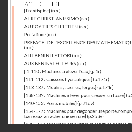
PAGE DE TITRE
[Frontispice]
(n.n.)
AL RE CHRISTIANISSIMO
(n.n.)
AU ROY TRES CHRETIEN
(n.n.)
Prefatione
(n.n.)
PREFACE : DE L'EXCELLENCE DES MATHEMATIQ
(n.n.)
ALLI BENINI LETTORI
(n.n.)
AUX BENINS LECTEURS
(n.n.)
[ 1-110 : Machines à élever l'eau]
(p.1r)
[111-112 : Caissons hydrauliques]
(p.171r)
[113-137 : Moulins, scieries, forges]
(p.174r)
[138-139 : Machines à lever pour creuser un fossé]
(p.
[140-153 : Ponts mobiles]
(p.216v)
[154-177 : Machines pour dégonder une porte, rompr
barreaux, arracher une serrure]
(p.253v)
[178-183 : Machines pour "tirer et conduire de très g
Droits réservés - CNAM
poids"]
(p.291r)