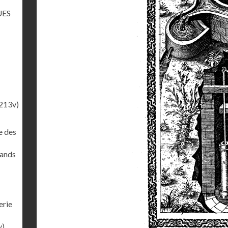
UES
213v)
e des
rands
erie
v)