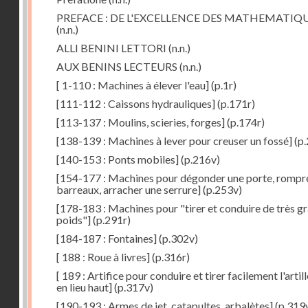
PREFACE : DE L'EXCELLENCE DES MATHEMATIQ
(n.n.)
ALLI BENINI LETTORI
(n.n.)
AUX BENINS LECTEURS
(n.n.)
[ 1-110 : Machines à élever l'eau]
(p.1r)
[111-112 : Caissons hydrauliques]
(p.171r)
[113-137 : Moulins, scieries, forges]
(p.174r)
[138-139 : Machines à lever pour creuser un fossé]
(p.
[140-153 : Ponts mobiles]
(p.216v)
[154-177 : Machines pour dégonder une porte, rompr
barreaux, arracher une serrure]
(p.253v)
[178-183 : Machines pour "tirer et conduire de très g
poids"]
(p.291r)
[184-187 : Fontaines]
(p.302v)
[ 188 : Roue à livres]
(p.316r)
[ 189 : Artifice pour conduire et tirer facilement l'artill
en lieu haut]
(p.317v)
[190-193 : Armes de jet, catapultes, arbalètes]
(p.319