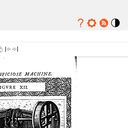
Mode
contraste
élévé