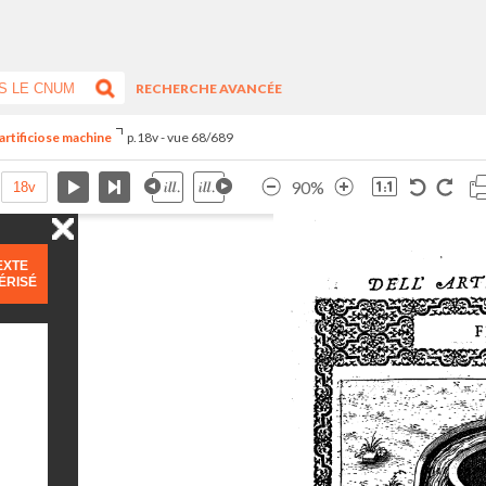
RECHERCHE AVANCÉE
artificiose machine
p.18v - vue 68/689
90%
EXTE
ÉRISÉ