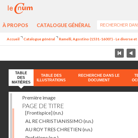
À PROPOS
CATALOGUE GÉNÉRAL
Accueil
Catalogue général
Ramelli, Agostino (1531-1600?) - Le diverse et 
TABLE
TABLE DES
RECHERCHE DANS LE
T
DES
ILLUSTRATIONS
DOCUMENT
OC
MATIÈRES
Première image
PAGE DE TITRE
[Frontispice]
(n.n.)
AL RE CHRISTIANISSIMO
(n.n.)
AU ROY TRES CHRETIEN
(n.n.)
Prefatione
(n.n.)