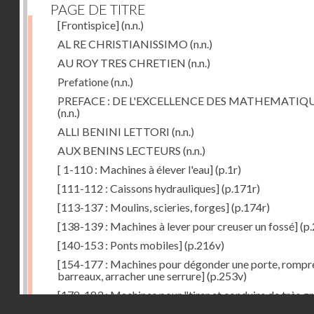
PAGE DE TITRE
[Frontispice]
(n.n.)
AL RE CHRISTIANISSIMO
(n.n.)
AU ROY TRES CHRETIEN
(n.n.)
Prefatione
(n.n.)
PREFACE : DE L'EXCELLENCE DES MATHEMATIQ
(n.n.)
ALLI BENINI LETTORI
(n.n.)
AUX BENINS LECTEURS
(n.n.)
[ 1-110 : Machines à élever l'eau]
(p.1r)
[111-112 : Caissons hydrauliques]
(p.171r)
[113-137 : Moulins, scieries, forges]
(p.174r)
[138-139 : Machines à lever pour creuser un fossé]
(p.
[140-153 : Ponts mobiles]
(p.216v)
[154-177 : Machines pour dégonder une porte, rompr
barreaux, arracher une serrure]
(p.253v)
[178-183 : Machines pour "tirer et conduire de très g
Droits réservés - CNAM
poids"]
(p.291r)