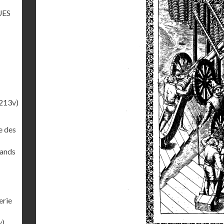
UES
213v)
e des
rands
erie
v)