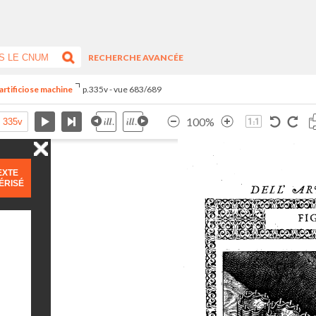
RECHERCHE AVANCÉE
artificiose machine
p.335v - vue 683/689
100%
EXTE
ÉRISÉ