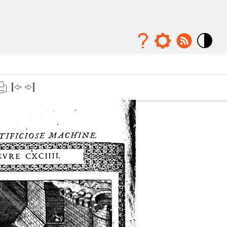
Mode
contraste
élévé