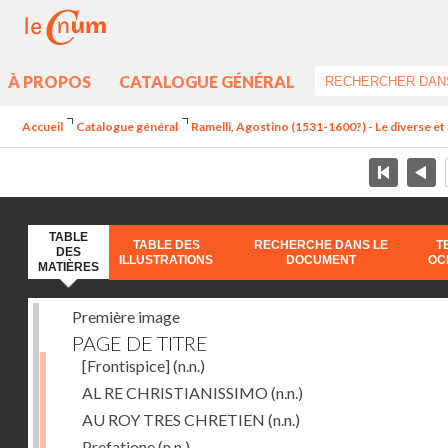
À PROPOS
CATALOGUE GÉNÉRAL
Accueil
Catalogue général
Ramelli, Agostino (1531-1600?) - Le diverse et 
TABLE
TABLE DES
RECHERCHE DANS LE
T
DES
ILLUSTRATIONS
DOCUMENT
OC
MATIÈRES
Première image
PAGE DE TITRE
[Frontispice]
(n.n.)
AL RE CHRISTIANISSIMO
(n.n.)
AU ROY TRES CHRETIEN
(n.n.)
Prefatione
(n.n.)