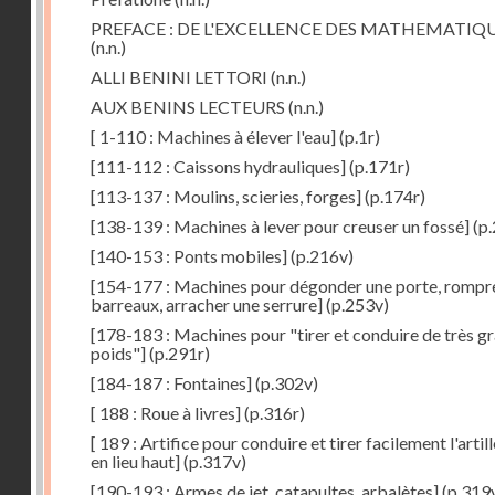
PREFACE : DE L'EXCELLENCE DES MATHEMATIQ
(n.n.)
ALLI BENINI LETTORI
(n.n.)
AUX BENINS LECTEURS
(n.n.)
[ 1-110 : Machines à élever l'eau]
(p.1r)
[111-112 : Caissons hydrauliques]
(p.171r)
[113-137 : Moulins, scieries, forges]
(p.174r)
[138-139 : Machines à lever pour creuser un fossé]
(p.
[140-153 : Ponts mobiles]
(p.216v)
[154-177 : Machines pour dégonder une porte, rompr
barreaux, arracher une serrure]
(p.253v)
[178-183 : Machines pour "tirer et conduire de très g
poids"]
(p.291r)
[184-187 : Fontaines]
(p.302v)
[ 188 : Roue à livres]
(p.316r)
[ 189 : Artifice pour conduire et tirer facilement l'artill
en lieu haut]
(p.317v)
[190-193 : Armes de jet, catapultes, arbalètes]
(p.319