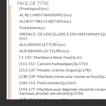
PAGE DE TITRE
[Frontispice]
(n.n.)
AL RE CHRISTIANISSIMO
(n.n.)
AU ROY TRES CHRETIEN
(n.n.)
Prefatione
(n.n.)
PREFACE : DE L'EXCELLENCE DES MATHEMATIQ
(n.n.)
ALLI BENINI LETTORI
(n.n.)
AUX BENINS LECTEURS
(n.n.)
[ 1-110 : Machines à élever l'eau]
(p.1r)
[111-112 : Caissons hydrauliques]
(p.171r)
[113-137 : Moulins, scieries, forges]
(p.174r)
[138-139 : Machines à lever pour creuser un fossé]
(p.
[140-153 : Ponts mobiles]
(p.216v)
[154-177 : Machines pour dégonder une porte, rompr
barreaux, arracher une serrure]
(p.253v)
[178-183 : Machines pour "tirer et conduire de très g
Droits réservés - CNAM
poids"]
(p.291r)