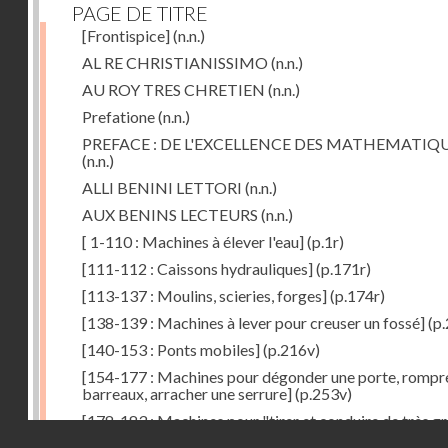
PAGE DE TITRE
[Frontispice]
(n.n.)
AL RE CHRISTIANISSIMO
(n.n.)
AU ROY TRES CHRETIEN
(n.n.)
Prefatione
(n.n.)
PREFACE : DE L'EXCELLENCE DES MATHEMATIQ
(n.n.)
ALLI BENINI LETTORI
(n.n.)
AUX BENINS LECTEURS
(n.n.)
[ 1-110 : Machines à élever l'eau]
(p.1r)
[111-112 : Caissons hydrauliques]
(p.171r)
[113-137 : Moulins, scieries, forges]
(p.174r)
[138-139 : Machines à lever pour creuser un fossé]
(p.
[140-153 : Ponts mobiles]
(p.216v)
[154-177 : Machines pour dégonder une porte, rompr
barreaux, arracher une serrure]
(p.253v)
[178-183 : Machines pour "tirer et conduire de très g
Droits réservés - CNAM
poids"]
(p.291r)