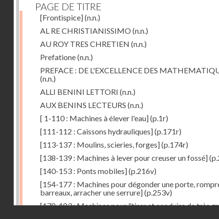
PAGE DE TITRE
[Frontispice]
(n.n.)
AL RE CHRISTIANISSIMO
(n.n.)
AU ROY TRES CHRETIEN
(n.n.)
Prefatione
(n.n.)
PREFACE : DE L'EXCELLENCE DES MATHEMATIQ
(n.n.)
ALLI BENINI LETTORI
(n.n.)
AUX BENINS LECTEURS
(n.n.)
[ 1-110 : Machines à élever l'eau]
(p.1r)
[111-112 : Caissons hydrauliques]
(p.171r)
[113-137 : Moulins, scieries, forges]
(p.174r)
[138-139 : Machines à lever pour creuser un fossé]
(p.
[140-153 : Ponts mobiles]
(p.216v)
[154-177 : Machines pour dégonder une porte, rompr
barreaux, arracher une serrure]
(p.253v)
[178-183 : Machines pour "tirer et conduire de très g
Droits réservés - CNAM
poids"]
(p.291r)