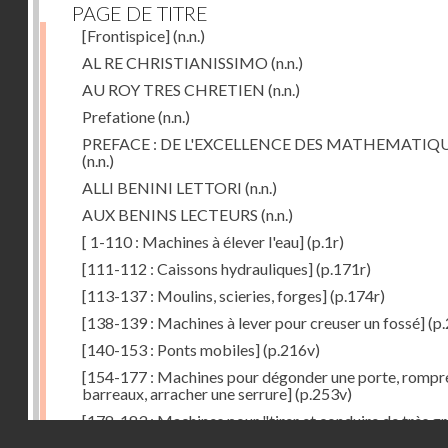
PAGE DE TITRE
[Frontispice]
(n.n.)
AL RE CHRISTIANISSIMO
(n.n.)
AU ROY TRES CHRETIEN
(n.n.)
Prefatione
(n.n.)
PREFACE : DE L'EXCELLENCE DES MATHEMATIQ
(n.n.)
ALLI BENINI LETTORI
(n.n.)
AUX BENINS LECTEURS
(n.n.)
[ 1-110 : Machines à élever l'eau]
(p.1r)
[111-112 : Caissons hydrauliques]
(p.171r)
[113-137 : Moulins, scieries, forges]
(p.174r)
[138-139 : Machines à lever pour creuser un fossé]
(p.
[140-153 : Ponts mobiles]
(p.216v)
[154-177 : Machines pour dégonder une porte, rompr
barreaux, arracher une serrure]
(p.253v)
[178-183 : Machines pour "tirer et conduire de très g
Droits réservés - CNAM
poids"]
(p.291r)