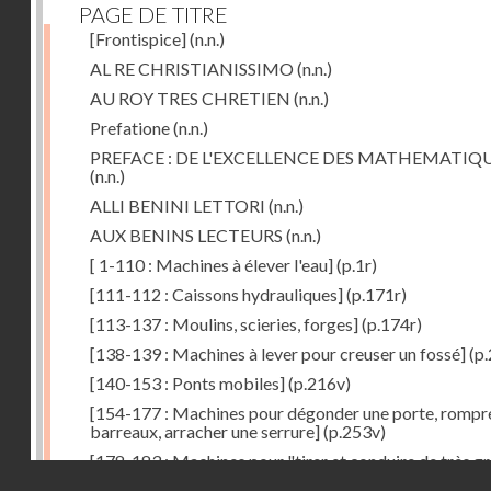
PAGE DE TITRE
[Frontispice]
(n.n.)
AL RE CHRISTIANISSIMO
(n.n.)
AU ROY TRES CHRETIEN
(n.n.)
Prefatione
(n.n.)
PREFACE : DE L'EXCELLENCE DES MATHEMATIQ
(n.n.)
ALLI BENINI LETTORI
(n.n.)
AUX BENINS LECTEURS
(n.n.)
[ 1-110 : Machines à élever l'eau]
(p.1r)
[111-112 : Caissons hydrauliques]
(p.171r)
[113-137 : Moulins, scieries, forges]
(p.174r)
[138-139 : Machines à lever pour creuser un fossé]
(p.
[140-153 : Ponts mobiles]
(p.216v)
[154-177 : Machines pour dégonder une porte, rompr
barreaux, arracher une serrure]
(p.253v)
[178-183 : Machines pour "tirer et conduire de très g
Droits réservés - CNAM
poids"]
(p.291r)