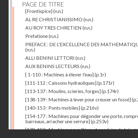
PAGE DE TITRE
[Frontispice]
(n.n.)
AL RE CHRISTIANISSIMO
(n.n.)
AU ROY TRES CHRETIEN
(n.n.)
Prefatione
(n.n.)
PREFACE : DE L'EXCELLENCE DES MATHEMATIQ
(n.n.)
ALLI BENINI LETTORI
(n.n.)
AUX BENINS LECTEURS
(n.n.)
[ 1-110 : Machines à élever l'eau]
(p.1r)
[111-112 : Caissons hydrauliques]
(p.171r)
[113-137 : Moulins, scieries, forges]
(p.174r)
[138-139 : Machines à lever pour creuser un fossé]
(p.
[140-153 : Ponts mobiles]
(p.216v)
[154-177 : Machines pour dégonder une porte, rompr
barreaux, arracher une serrure]
(p.253v)
[178-183 : Machines pour "tirer et conduire de très g
Droits réservés - CNAM
poids"]
(p.291r)