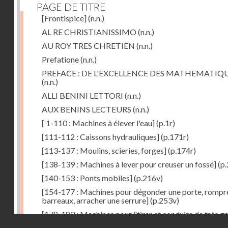
PAGE DE TITRE
[Frontispice]
(n.n.)
AL RE CHRISTIANISSIMO
(n.n.)
AU ROY TRES CHRETIEN
(n.n.)
Prefatione
(n.n.)
PREFACE : DE L'EXCELLENCE DES MATHEMATIQ
(n.n.)
ALLI BENINI LETTORI
(n.n.)
AUX BENINS LECTEURS
(n.n.)
[ 1-110 : Machines à élever l'eau]
(p.1r)
[111-112 : Caissons hydrauliques]
(p.171r)
[113-137 : Moulins, scieries, forges]
(p.174r)
[138-139 : Machines à lever pour creuser un fossé]
(p.
[140-153 : Ponts mobiles]
(p.216v)
[154-177 : Machines pour dégonder une porte, rompr
barreaux, arracher une serrure]
(p.253v)
[178-183 : Machines pour "tirer et conduire de très g
Droits réservés - CNAM
poids"]
(p.291r)