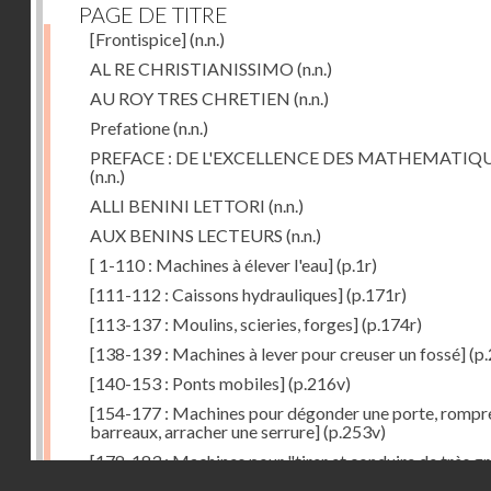
PAGE DE TITRE
[Frontispice]
(n.n.)
AL RE CHRISTIANISSIMO
(n.n.)
AU ROY TRES CHRETIEN
(n.n.)
Prefatione
(n.n.)
PREFACE : DE L'EXCELLENCE DES MATHEMATIQ
(n.n.)
ALLI BENINI LETTORI
(n.n.)
AUX BENINS LECTEURS
(n.n.)
[ 1-110 : Machines à élever l'eau]
(p.1r)
[111-112 : Caissons hydrauliques]
(p.171r)
[113-137 : Moulins, scieries, forges]
(p.174r)
[138-139 : Machines à lever pour creuser un fossé]
(p.
[140-153 : Ponts mobiles]
(p.216v)
[154-177 : Machines pour dégonder une porte, rompr
barreaux, arracher une serrure]
(p.253v)
[178-183 : Machines pour "tirer et conduire de très g
Droits réservés - CNAM
poids"]
(p.291r)