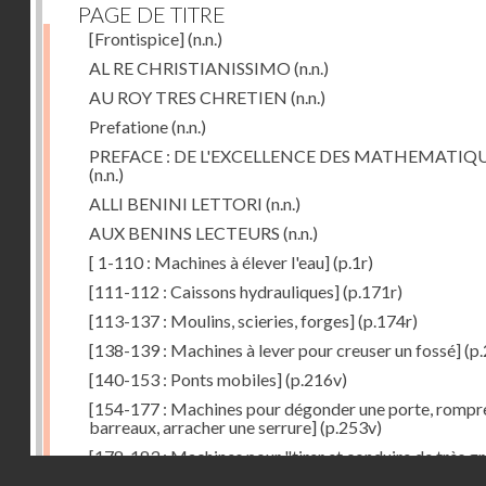
PAGE DE TITRE
[Frontispice]
(n.n.)
AL RE CHRISTIANISSIMO
(n.n.)
AU ROY TRES CHRETIEN
(n.n.)
Prefatione
(n.n.)
PREFACE : DE L'EXCELLENCE DES MATHEMATIQ
(n.n.)
ALLI BENINI LETTORI
(n.n.)
AUX BENINS LECTEURS
(n.n.)
[ 1-110 : Machines à élever l'eau]
(p.1r)
[111-112 : Caissons hydrauliques]
(p.171r)
[113-137 : Moulins, scieries, forges]
(p.174r)
[138-139 : Machines à lever pour creuser un fossé]
(p.
[140-153 : Ponts mobiles]
(p.216v)
[154-177 : Machines pour dégonder une porte, rompr
barreaux, arracher une serrure]
(p.253v)
[178-183 : Machines pour "tirer et conduire de très g
Droits réservés - CNAM
poids"]
(p.291r)