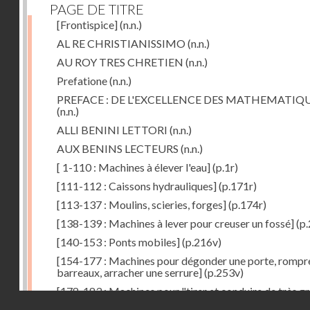
PAGE DE TITRE
[Frontispice]
(n.n.)
AL RE CHRISTIANISSIMO
(n.n.)
AU ROY TRES CHRETIEN
(n.n.)
Prefatione
(n.n.)
PREFACE : DE L'EXCELLENCE DES MATHEMATIQ
(n.n.)
ALLI BENINI LETTORI
(n.n.)
AUX BENINS LECTEURS
(n.n.)
[ 1-110 : Machines à élever l'eau]
(p.1r)
[111-112 : Caissons hydrauliques]
(p.171r)
[113-137 : Moulins, scieries, forges]
(p.174r)
[138-139 : Machines à lever pour creuser un fossé]
(p.
[140-153 : Ponts mobiles]
(p.216v)
[154-177 : Machines pour dégonder une porte, rompr
barreaux, arracher une serrure]
(p.253v)
[178-183 : Machines pour "tirer et conduire de très g
Droits réservés - CNAM
poids"]
(p.291r)