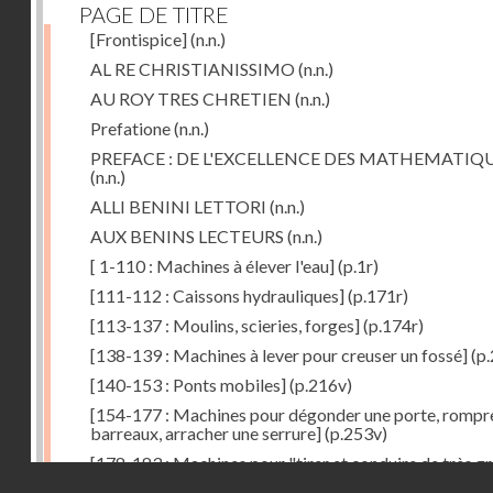
PAGE DE TITRE
[Frontispice]
(n.n.)
AL RE CHRISTIANISSIMO
(n.n.)
AU ROY TRES CHRETIEN
(n.n.)
Prefatione
(n.n.)
PREFACE : DE L'EXCELLENCE DES MATHEMATIQ
(n.n.)
ALLI BENINI LETTORI
(n.n.)
AUX BENINS LECTEURS
(n.n.)
[ 1-110 : Machines à élever l'eau]
(p.1r)
[111-112 : Caissons hydrauliques]
(p.171r)
[113-137 : Moulins, scieries, forges]
(p.174r)
[138-139 : Machines à lever pour creuser un fossé]
(p.
[140-153 : Ponts mobiles]
(p.216v)
[154-177 : Machines pour dégonder une porte, rompr
barreaux, arracher une serrure]
(p.253v)
[178-183 : Machines pour "tirer et conduire de très g
Droits réservés - CNAM
poids"]
(p.291r)