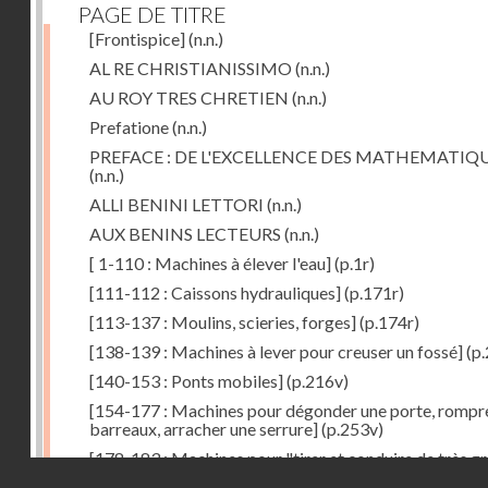
PAGE DE TITRE
[Frontispice]
(n.n.)
AL RE CHRISTIANISSIMO
(n.n.)
AU ROY TRES CHRETIEN
(n.n.)
Prefatione
(n.n.)
PREFACE : DE L'EXCELLENCE DES MATHEMATIQ
(n.n.)
ALLI BENINI LETTORI
(n.n.)
AUX BENINS LECTEURS
(n.n.)
[ 1-110 : Machines à élever l'eau]
(p.1r)
[111-112 : Caissons hydrauliques]
(p.171r)
[113-137 : Moulins, scieries, forges]
(p.174r)
[138-139 : Machines à lever pour creuser un fossé]
(p.
[140-153 : Ponts mobiles]
(p.216v)
[154-177 : Machines pour dégonder une porte, rompr
barreaux, arracher une serrure]
(p.253v)
[178-183 : Machines pour "tirer et conduire de très g
Droits réservés - CNAM
poids"]
(p.291r)