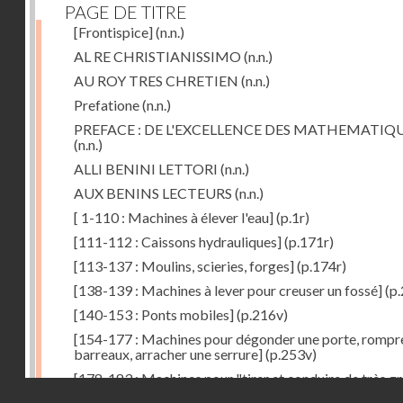
PAGE DE TITRE
[Frontispice]
(n.n.)
AL RE CHRISTIANISSIMO
(n.n.)
AU ROY TRES CHRETIEN
(n.n.)
Prefatione
(n.n.)
PREFACE : DE L'EXCELLENCE DES MATHEMATIQ
(n.n.)
ALLI BENINI LETTORI
(n.n.)
AUX BENINS LECTEURS
(n.n.)
[ 1-110 : Machines à élever l'eau]
(p.1r)
[111-112 : Caissons hydrauliques]
(p.171r)
[113-137 : Moulins, scieries, forges]
(p.174r)
[138-139 : Machines à lever pour creuser un fossé]
(p.
[140-153 : Ponts mobiles]
(p.216v)
[154-177 : Machines pour dégonder une porte, rompr
barreaux, arracher une serrure]
(p.253v)
[178-183 : Machines pour "tirer et conduire de très g
Droits réservés - CNAM
poids"]
(p.291r)