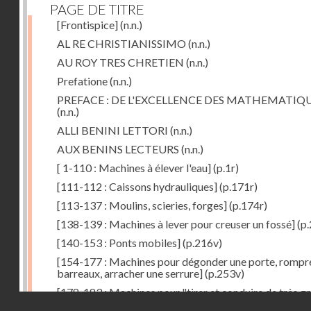
PAGE DE TITRE
[Frontispice]
(n.n.)
AL RE CHRISTIANISSIMO
(n.n.)
AU ROY TRES CHRETIEN
(n.n.)
Prefatione
(n.n.)
PREFACE : DE L'EXCELLENCE DES MATHEMATIQ
(n.n.)
ALLI BENINI LETTORI
(n.n.)
AUX BENINS LECTEURS
(n.n.)
[ 1-110 : Machines à élever l'eau]
(p.1r)
[111-112 : Caissons hydrauliques]
(p.171r)
[113-137 : Moulins, scieries, forges]
(p.174r)
[138-139 : Machines à lever pour creuser un fossé]
(p.
[140-153 : Ponts mobiles]
(p.216v)
[154-177 : Machines pour dégonder une porte, rompr
barreaux, arracher une serrure]
(p.253v)
[178-183 : Machines pour "tirer et conduire de très g
Droits réservés - CNAM
poids"]
(p.291r)