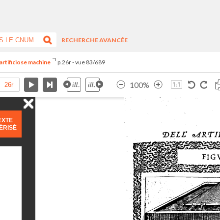
RECHERCHE AVANCÉE
artificiose machine
p.26r - vue 83/689
100%
EXTE
ÉRISÉ