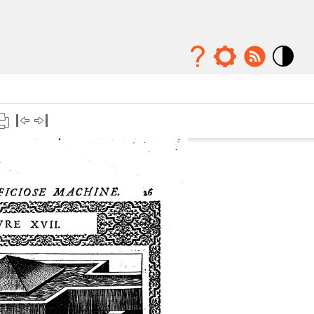
Mode
contraste
élévé