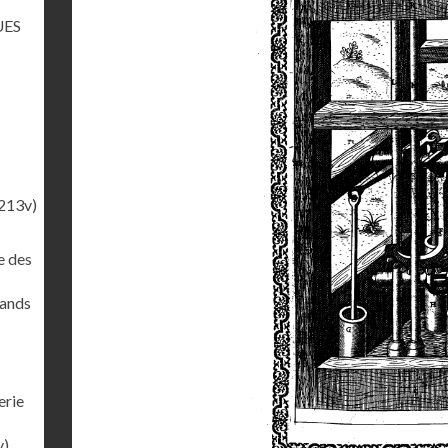
UES
213v)
e des
rands
erie
v)