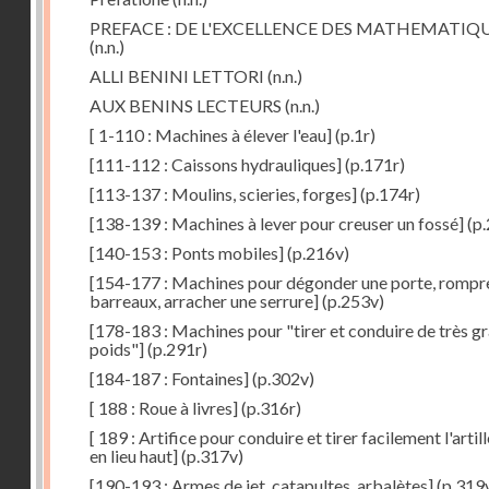
PREFACE : DE L'EXCELLENCE DES MATHEMATIQ
(n.n.)
ALLI BENINI LETTORI
(n.n.)
AUX BENINS LECTEURS
(n.n.)
[ 1-110 : Machines à élever l'eau]
(p.1r)
[111-112 : Caissons hydrauliques]
(p.171r)
[113-137 : Moulins, scieries, forges]
(p.174r)
[138-139 : Machines à lever pour creuser un fossé]
(p.
[140-153 : Ponts mobiles]
(p.216v)
[154-177 : Machines pour dégonder une porte, rompr
barreaux, arracher une serrure]
(p.253v)
[178-183 : Machines pour "tirer et conduire de très g
poids"]
(p.291r)
[184-187 : Fontaines]
(p.302v)
[ 188 : Roue à livres]
(p.316r)
[ 189 : Artifice pour conduire et tirer facilement l'artill
en lieu haut]
(p.317v)
[190-193 : Armes de jet, catapultes, arbalètes]
(p.319