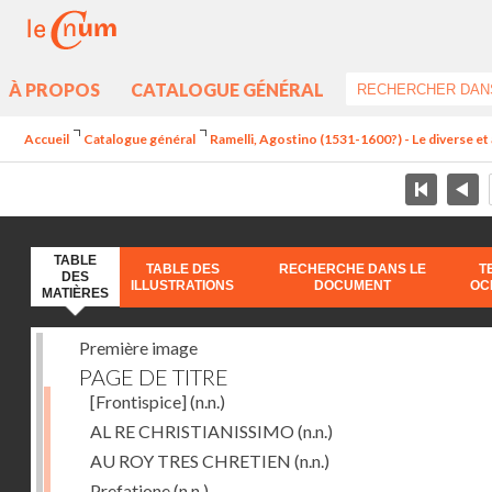
À PROPOS
CATALOGUE GÉNÉRAL
Accueil
Catalogue général
Ramelli, Agostino (1531-1600?) - Le diverse et 
TABLE
TABLE DES
RECHERCHE DANS LE
T
DES
ILLUSTRATIONS
DOCUMENT
OC
MATIÈRES
Première image
PAGE DE TITRE
[Frontispice]
(n.n.)
AL RE CHRISTIANISSIMO
(n.n.)
AU ROY TRES CHRETIEN
(n.n.)
Prefatione
(n.n.)