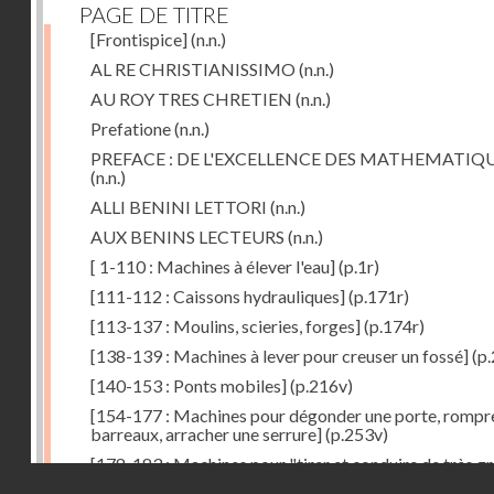
PAGE DE TITRE
[Frontispice]
(n.n.)
AL RE CHRISTIANISSIMO
(n.n.)
AU ROY TRES CHRETIEN
(n.n.)
Prefatione
(n.n.)
PREFACE : DE L'EXCELLENCE DES MATHEMATIQ
(n.n.)
ALLI BENINI LETTORI
(n.n.)
AUX BENINS LECTEURS
(n.n.)
[ 1-110 : Machines à élever l'eau]
(p.1r)
[111-112 : Caissons hydrauliques]
(p.171r)
[113-137 : Moulins, scieries, forges]
(p.174r)
[138-139 : Machines à lever pour creuser un fossé]
(p.
[140-153 : Ponts mobiles]
(p.216v)
[154-177 : Machines pour dégonder une porte, rompr
barreaux, arracher une serrure]
(p.253v)
[178-183 : Machines pour "tirer et conduire de très g
Droits réservés - CNAM
poids"]
(p.291r)