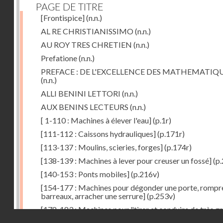
PAGE DE TITRE
[Frontispice]
(n.n.)
AL RE CHRISTIANISSIMO
(n.n.)
AU ROY TRES CHRETIEN
(n.n.)
Prefatione
(n.n.)
PREFACE : DE L'EXCELLENCE DES MATHEMATIQ
(n.n.)
ALLI BENINI LETTORI
(n.n.)
AUX BENINS LECTEURS
(n.n.)
[ 1-110 : Machines à élever l'eau]
(p.1r)
[111-112 : Caissons hydrauliques]
(p.171r)
[113-137 : Moulins, scieries, forges]
(p.174r)
[138-139 : Machines à lever pour creuser un fossé]
(p.
[140-153 : Ponts mobiles]
(p.216v)
[154-177 : Machines pour dégonder une porte, rompr
barreaux, arracher une serrure]
(p.253v)
[178-183 : Machines pour "tirer et conduire de très g
Droits réservés - CNAM
poids"]
(p.291r)