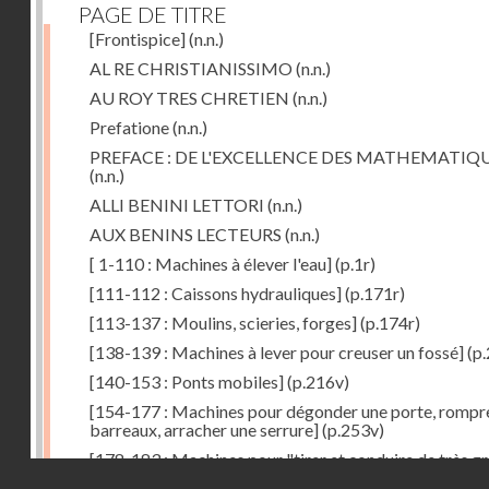
PAGE DE TITRE
[Frontispice]
(n.n.)
AL RE CHRISTIANISSIMO
(n.n.)
AU ROY TRES CHRETIEN
(n.n.)
Prefatione
(n.n.)
PREFACE : DE L'EXCELLENCE DES MATHEMATIQ
(n.n.)
ALLI BENINI LETTORI
(n.n.)
AUX BENINS LECTEURS
(n.n.)
[ 1-110 : Machines à élever l'eau]
(p.1r)
[111-112 : Caissons hydrauliques]
(p.171r)
[113-137 : Moulins, scieries, forges]
(p.174r)
[138-139 : Machines à lever pour creuser un fossé]
(p.
[140-153 : Ponts mobiles]
(p.216v)
[154-177 : Machines pour dégonder une porte, rompr
barreaux, arracher une serrure]
(p.253v)
[178-183 : Machines pour "tirer et conduire de très g
Droits réservés - CNAM
poids"]
(p.291r)