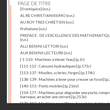
PAGE DE TITRE
[Frontispice]
(n.n.)
AL RE CHRISTIANISSIMO
(n.n.)
AU ROY TRES CHRETIEN
(n.n.)
Prefatione
(n.n.)
PREFACE : DE L'EXCELLENCE DES MATHEMATIQ
(n.n.)
ALLI BENINI LETTORI
(n.n.)
AUX BENINS LECTEURS
(n.n.)
[ 1-110 : Machines à élever l'eau]
(p.1r)
[111-112 : Caissons hydrauliques]
(p.171r)
[113-137 : Moulins, scieries, forges]
(p.174r)
[138-139 : Machines à lever pour creuser un fossé]
(p.
[140-153 : Ponts mobiles]
(p.216v)
[154-177 : Machines pour dégonder une porte, rompr
barreaux, arracher une serrure]
(p.253v)
[178-183 : Machines pour "tirer et conduire de très g
Droits réservés - CNAM
poids"]
(p.291r)