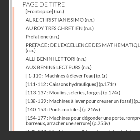
PAGE DE TITRE
[Frontispice]
(n.n.)
AL RE CHRISTIANISSIMO
(n.n.)
AU ROY TRES CHRETIEN
(n.n.)
Prefatione
(n.n.)
PREFACE : DE L'EXCELLENCE DES MATHEMATIQ
(n.n.)
ALLI BENINI LETTORI
(n.n.)
AUX BENINS LECTEURS
(n.n.)
[ 1-110 : Machines à élever l'eau]
(p.1r)
[111-112 : Caissons hydrauliques]
(p.171r)
[113-137 : Moulins, scieries, forges]
(p.174r)
[138-139 : Machines à lever pour creuser un fossé]
(p.
[140-153 : Ponts mobiles]
(p.216v)
[154-177 : Machines pour dégonder une porte, rompr
barreaux, arracher une serrure]
(p.253v)
[178-183 : Machines pour "tirer et conduire de très g
Droits réservés - CNAM
poids"]
(p.291r)