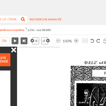
RECHERCHE AVANCÉE
artificiose machine
p.33v - vue 98/689
100%
EXTE
ÉRISÉ