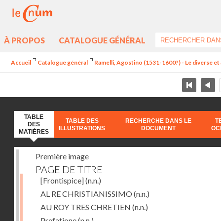
À PROPOS
CATALOGUE GÉNÉRAL
Accueil
Catalogue général
Ramelli, Agostino (1531-1600?) - Le diverse et 
TABLE
TABLE DES
RECHERCHE DANS LE
T
DES
ILLUSTRATIONS
DOCUMENT
OC
MATIÈRES
Première image
PAGE DE TITRE
[Frontispice]
(n.n.)
AL RE CHRISTIANISSIMO
(n.n.)
AU ROY TRES CHRETIEN
(n.n.)
Prefatione
(n.n.)