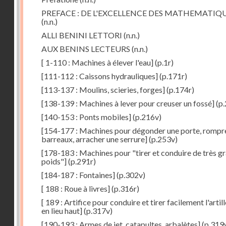
PREFACE : DE L'EXCELLENCE DES MATHEMATIQ
(n.n.)
ALLI BENINI LETTORI
(n.n.)
AUX BENINS LECTEURS
(n.n.)
[ 1-110 : Machines à élever l'eau]
(p.1r)
[111-112 : Caissons hydrauliques]
(p.171r)
[113-137 : Moulins, scieries, forges]
(p.174r)
[138-139 : Machines à lever pour creuser un fossé]
(p.
[140-153 : Ponts mobiles]
(p.216v)
[154-177 : Machines pour dégonder une porte, rompr
barreaux, arracher une serrure]
(p.253v)
[178-183 : Machines pour "tirer et conduire de très g
poids"]
(p.291r)
[184-187 : Fontaines]
(p.302v)
[ 188 : Roue à livres]
(p.316r)
[ 189 : Artifice pour conduire et tirer facilement l'artill
en lieu haut]
(p.317v)
[190-193 : Armes de jet, catapultes, arbalètes]
(p.319