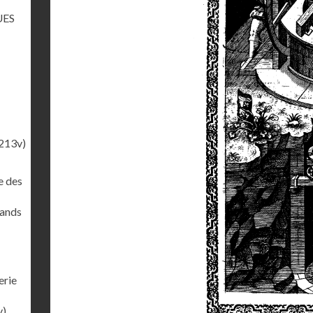
UES
213v)
e des
rands
erie
v)