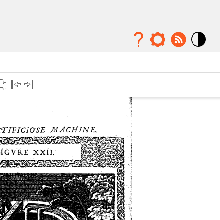
Mode
contraste
élévé