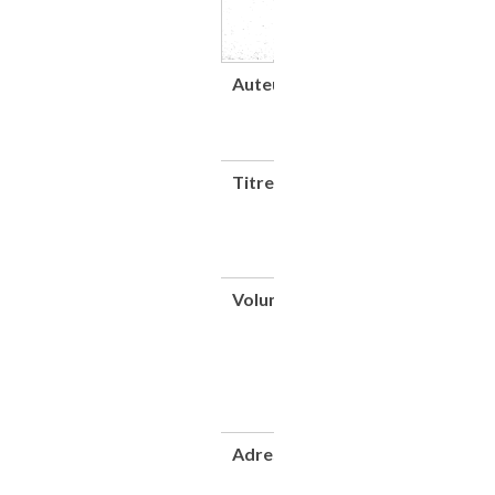
Auteur(s)
Richardson,
Clifford
(1856-
1932)
Titre
Premier
congrès
international
de la route :
Paris, 1908
Volume
L'entretien
des
chaussées
en vue de la
circulation
des
automobiles
Adresse
Paris :
Imprimerie
générale