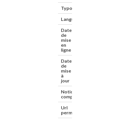
Typologie
Ouvrage
Langue
Français
Date
06/04/2018
de
mise
en
ligne
Date
13/01/2025
de
mise
à
jour
Notice
https://www.sudoc.
complète
Url
https://cnum.cnam.f
permanent
4KY107.6