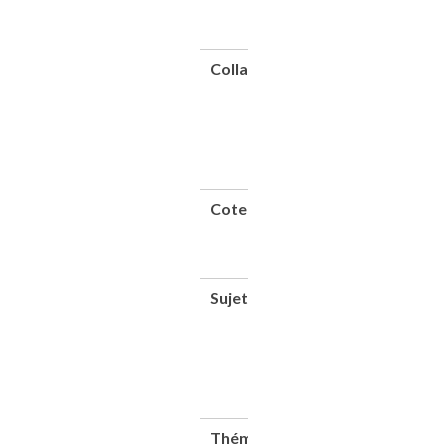
Lahure,
1908
Collation
1
vol.
(13
p.) :
ill. ;
27
cm
Cote
CNAM-
BIB 4
Ky 107
(6)
Sujet(s)
Revêtements
(voirie) --
1900-1945
Chaussées --
Entretien et
réparations -
- 1900-1945
Thématique(s)
Transports