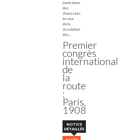
L'entretien
des
chaussées
en vue
de la
circulation
des...
Premier
congrès
international
de
la
route
:
Paris,
1908
NOTICE
DÉTAILLÉE
ACCÈS