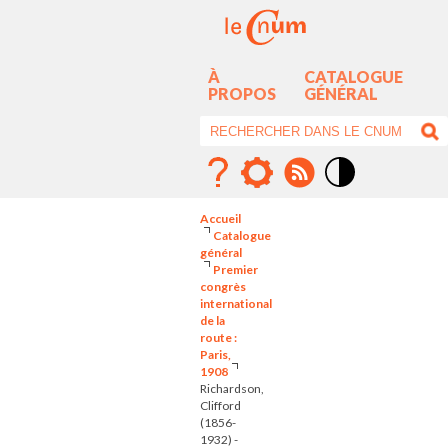
À
CATALOGUE
PROPOS
GÉNÉRAL
Mode
contraste
Accueil
élévé
Catalogue
général
Premier
congrès
international
de la
route :
Paris,
1908
Richardson,
Clifford
(1856-
1932) -