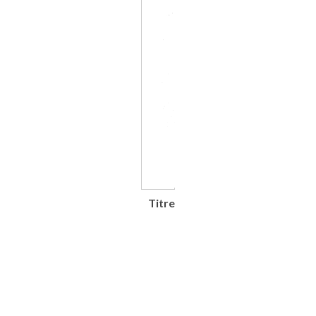
Titre
La Nature.
Revue des
sciences et de
leurs
applications
aux arts et à
l'industrie.
Journal
hebdomadaire
illustré. Suivi de