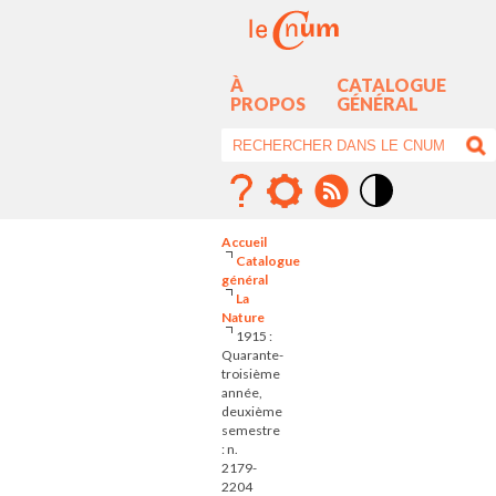
À
CATALOGUE
PROPOS
GÉNÉRAL
Mode
contraste
Accueil
élévé
Catalogue
général
La
Nature
1915 :
Quarante-
troisième
année,
deuxième
semestre
: n.
2179-
2204