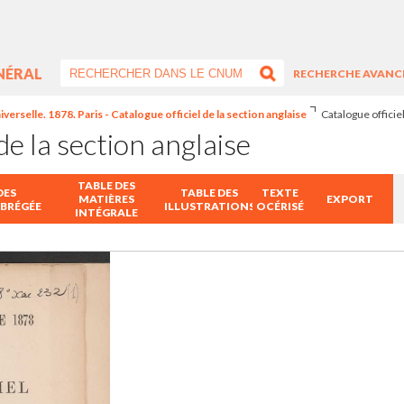
NÉRAL
RECHERCHE AVANC
verselle. 1878. Paris - Catalogue officiel de la section anglaise
Catalogue officie
de la section anglaise
TABLE DES
DES
TABLE DES
TEXTE
MATIÈRES
EXPORT
ABRÉGÉE
ILLUSTRATIONS
OCÉRISÉ
INTÉGRALE