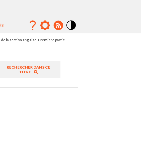
ÉE
Mode
contraste
l de la section anglaise. Première partie
élévé
RECHERCHER DANS CE
TITRE