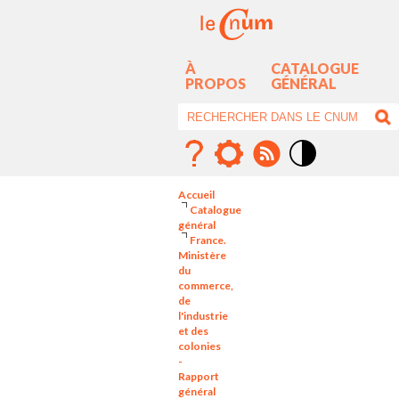
À
CATALOGUE
PROPOS
GÉNÉRAL
Mode
contraste
Accueil
élévé
Catalogue
général
France.
Ministère
du
commerce,
de
l'industrie
et des
colonies
-
Rapport
général