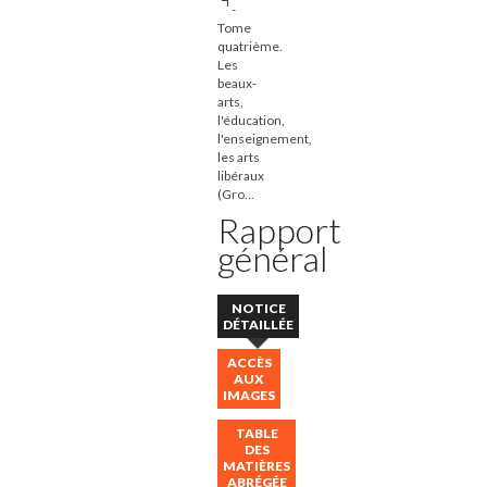
-
Tome
quatrième.
Les
beaux-
arts,
l'éducation,
l'enseignement,
les arts
libéraux
(Gro...
Rapport
général
NOTICE
DÉTAILLÉE
ACCÈS
AUX
IMAGES
TABLE
DES
MATIÈRES
ABRÉGÉE