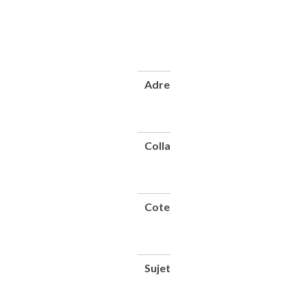
universelle de
1889.
Exposition
centennale de
l'art français)
Adresse
Paris :
Imprimerie
nationale,
1890
Collation
1 vol.
([6]-836
p.) ; 29
cm
Cote
CNAM-
BIB 8
Xae 349
(4)
Sujet(s)
Exposition
universelle
(1889 ;
Paris)