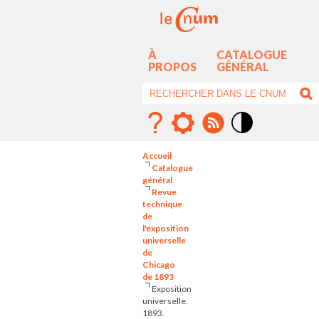
À
CATALOGUE
PROPOS
GÉNÉRAL
Mode
contraste
Accueil
élévé
Catalogue
général
Revue
technique
de
l'exposition
universelle
de
Chicago
de 1893
Exposition
universelle.
1893.