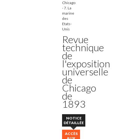
Chicago
- 7. La
marine
des
Etats-
Unis
Revue
technique
de
l'exposition
universelle
de
Chicago
de
1893
NOTICE
DÉTAILLÉE
ACCÈS
AUX