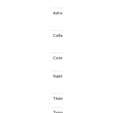
1
Adresse
Paris :
Imprimerie
nationale,
1902
Collation
1 vol.
([4]-1032
p.) : ill. ;
29 cm
Cote
CNAM-
BIB 8
Xae 562
Sujet(s)
Exposition
internationale
(1900 ; Paris)
Éducation
Thématique(s)
Expositions
universelles
Typologie
Ouvrage