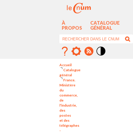
À
CATALOGUE
PROPOS
GÉNÉRAL
Mode
contraste
Accueil
élévé
Catalogue
général
France.
Ministère
du
commerce,
de
l'industrie,
des
postes
et des
télégraphes
-