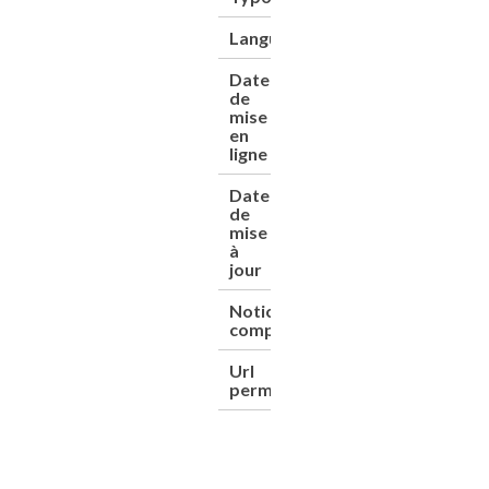
Langue
Français
Date
14/09/2005
de
mise
en
ligne
Date
13/01/2025
de
mise
à
jour
Notice
https://www.sudoc.
complète
Url
https://cnum.cnam.f
permanent
8XAE562