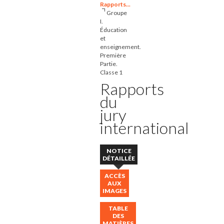
Rapports...
Groupe
I.
Éducation
et
enseignement.
Première
Partie.
Classe 1
Rapports
du
jury
international
NOTICE
DÉTAILLÉE
ACCÈS
AUX
IMAGES
TABLE
DES
MATIÈRES