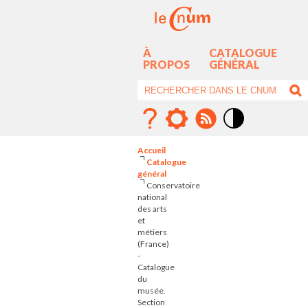
À
CATALOGUE
PROPOS
GÉNÉRAL
Mode
contraste
Accueil
élévé
Catalogue
général
Conservatoire
national
des arts
et
métiers
(France)
-
Catalogue
du
musée.
Section