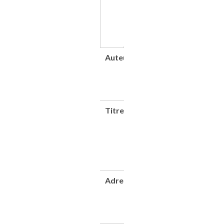
Auteur(s)
Conservatoire
national des
arts et
métiers
(France)
Titre
Catalogue
du musée.
Section T,
Industries
textiles,
teintures
et apprêts
Adresse
Paris :
Conservatoire
national des
arts et
métiers, 1942