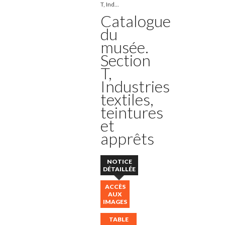
T, Ind...
Catalogue
du
musée.
Section
T,
Industries
textiles,
teintures
et
apprêts
NOTICE
DÉTAILLÉE
ACCÈS
AUX
IMAGES
TABLE