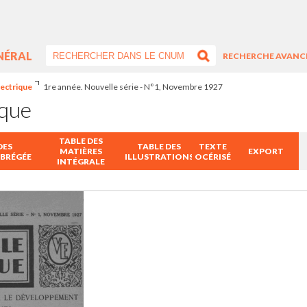
NÉRAL
RECHERCHE AVANC
lectrique
1re année. Nouvelle série - N°1, Novembre 1927
ique
TABLE DES
DES
TABLE DES
TEXTE
MATIÈRES
EXPORT
ABRÉGÉE
ILLUSTRATIONS
OCÉRISÉ
INTÉGRALE