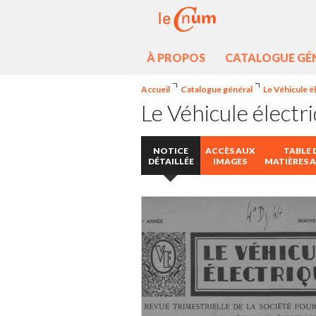
À PROPOS
CATALOGUE GÉ
Accueil
Catalogue général
Le Véhicule é
Le Véhicule électr
NOTICE
ACCÈS AUX
TABLE 
DÉTAILLÉE
IMAGES
MATIÈRES 