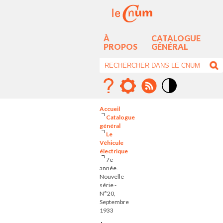
À
CATALOGUE
PROPOS
GÉNÉRAL
Mode
contraste
Accueil
élévé
Catalogue
général
Le
Véhicule
électrique
7e
année.
Nouvelle
série -
N°20,
Septembre
1933