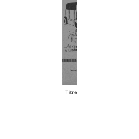
Titre
Le Véhicule
électrique :
bulletin
trimestriel de la
Société pour le
développement
des véhicules
électriques