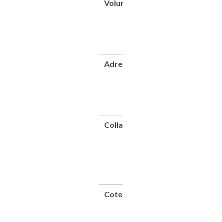
Volume
7e année.
Nouvelle
série -
N°20,
Septembre
1933
Adresse
Paris : Société
pour le
développement
des véhicules
électriques,
1933
Collation
1
vol.
(XII-
24
p.) ;
27
cm
Cote
CNAM-
BIB P
143
(20)