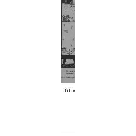
Titre
Le Véhicule
électrique :
bulletin
trimestriel de la
Société pour le
développement
des véhicules
électriques