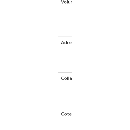
Volume
12e
année.
Nouvelle
série -
N°36,
Juin
1938
Adresse
Paris : Société
pour le
développement
des véhicules
électriques,
1938
Collation
1 vol.
(VIII-
16
p.) ;
27
cm
Cote
CNAM-
BIB P
143
(36)