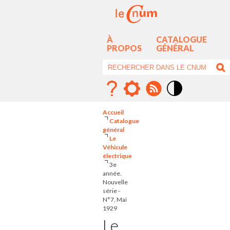
À
CATALOGUE
PROPOS
GÉNÉRAL
Mode
contraste
Accueil
élévé
Catalogue
général
Le
Véhicule
électrique
3e
année.
Nouvelle
série -
N°7, Mai
1929
Le