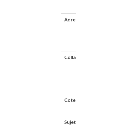
Mai
1929
Adresse
Paris : Société
pour le
développement
des véhicules
électriques,
1929
Collation
1
vol.
(XII-
24
p.) ;
27
cm
Cote
CNAM-
BIB P
143 (7)
Sujet(s)
Véhicules
électriques
--