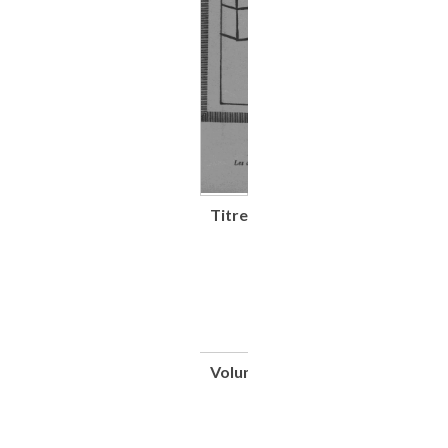
Titre
Le Véhicule
électrique :
bulletin
trimestriel de la
Société pour le
développement
des véhicules
électriques
Volume
3e
année.
Nouvelle
série -
N°7,