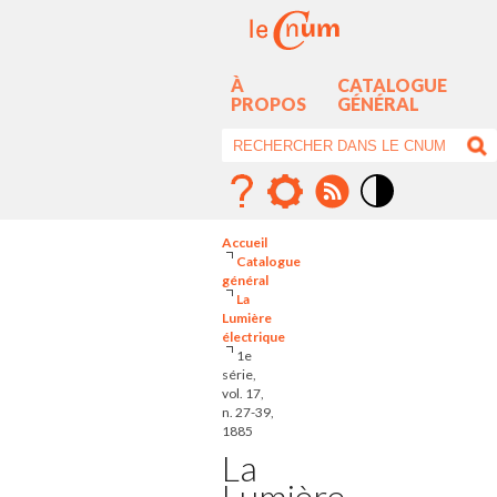
À
CATALOGUE
PROPOS
GÉNÉRAL
Mode
contraste
Accueil
élévé
Catalogue
général
La
Lumière
électrique
1e
série,
vol. 17,
n. 27-39,
1885
La
Lumière