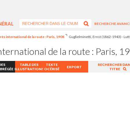
NÉRAL
RECHERCHE AVANC
ès international de la route : Paris, 1908
Guglielminetti, Ernst (1862-1943) - Lutte
ternational de la route : Paris, 1
DES
TABLE DES
TEXTE
RECHERCHER DAN
EXPORT
ABRÉGÉE
ILLUSTRATIONS
OCÉRISÉ
TITRE