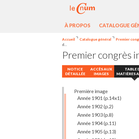
À PROPOS
CATALOGUE GÉ
Accueil
Catalogue général
Premier congr
d...
Premier congrès in
NOTICE
ACCÈS AUX
TABLE 
DÉTAILLÉE
IMAGES
MATIÈRES 
Première image
Année 1901
(p.14x1)
Année 1902
(p.2)
Année 1903
(p.8)
Année 1904
(p.11)
Année 1905
(p.13)