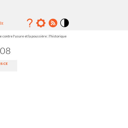
ÉE
Mode
contraste
 contre l'usure et la poussière : l'historique
élévé
908
S CE