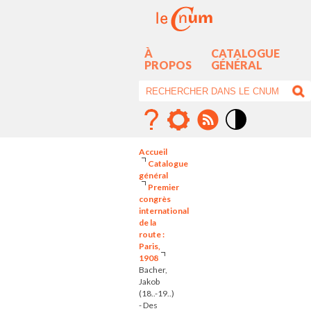
À
CATALOGUE
PROPOS
GÉNÉRAL
Mode
contraste
Accueil
élévé
Catalogue
général
Premier
congrès
international
de la
route :
Paris,
1908
Bacher,
Jakob
(18..-19..)
- Des