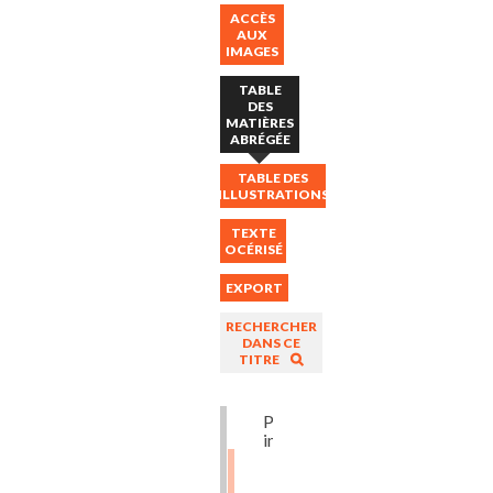
ACCÈS
AUX
IMAGES
TABLE
DES
MATIÈRES
ABRÉGÉE
TABLE DES
ILLUSTRATIONS
TEXTE
OCÉRISÉ
EXPORT
RECHERCHER
DANS CE
TITRE
Première
image
Conclusions
(p.3x11)