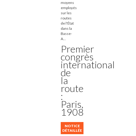
moyens
employés
sur les
routes
de l'État
dans la
Basse-
A...
Premier
congrès
international
de
la
route
:
Paris,
1908
NOTICE
DÉTAILLÉE