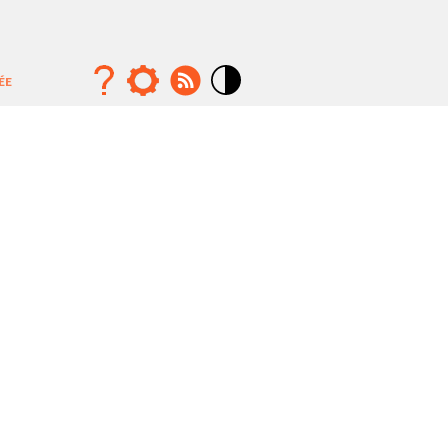
ÉE
Mode
contraste
élévé