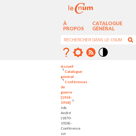
À
CATALOGUE
PROPOS
GÉNÉRAL
Mode
contraste
Accueil
élévé
Catalogue
général
Conférences
de
guerre
[1914-
1918]
Job,
André
(1870-
1928) -
Conférence
sur